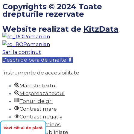
Copyrights © 2024 Toate
drepturile rezervate
Website realizat de
KitzData
Romanian
Romanian
Sari la conținut
Deschide bara de unelte
Instrumente de accesibilitate
Mărește textul
Micșorează textul
Tonuri de gri
Contrast mare
Contrast negativ
Fundal luminos
Vezi cât ai de plată
Legături subliniate