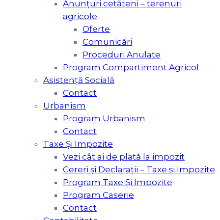
Anunțuri cetățeni – terenuri
agricole
Oferte
Comunicări
Proceduri Anulate
Program Compartiment Agricol
Asistenţă Socială
Contact
Urbanism
Program Urbanism
Contact
Taxe Şi Impozite
Vezi cât ai de plată la impozit
Cereri și Declarații – Taxe și Impozite
Program Taxe Și Impozite
Program Caserie
Contact