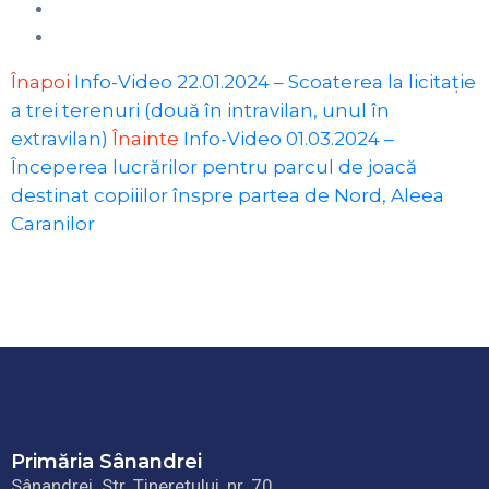
Înapoi
Info-Video 22.01.2024 – Scoaterea la licitație
a trei terenuri (două în intravilan, unul în
extravilan)
Înainte
Info-Video 01.03.2024 –
Începerea lucrărilor pentru parcul de joacă
destinat copiiilor înspre partea de Nord, Aleea
Caranilor
Primăria Sânandrei
Sânandrei. Str. Tineretului, nr. 70