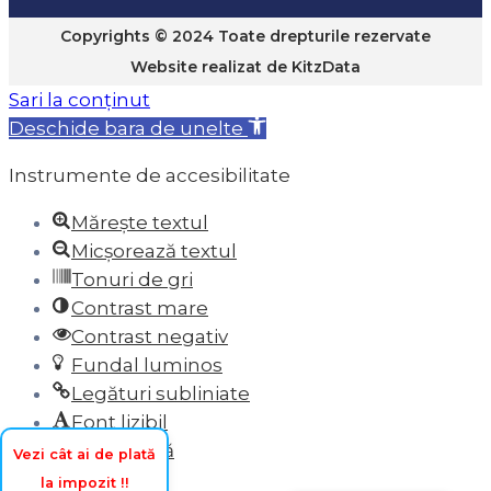
Copyrights © 2024 Toate drepturile rezervate
Website realizat de
KitzData
Sari la conținut
Deschide bara de unelte
Instrumente de accesibilitate
Mărește textul
Micșorează textul
Tonuri de gri
Contrast mare
Contrast negativ
Fundal luminos
Legături subliniate
Font lizibil
Resetează
Vezi cât ai de plată
la impozit !!