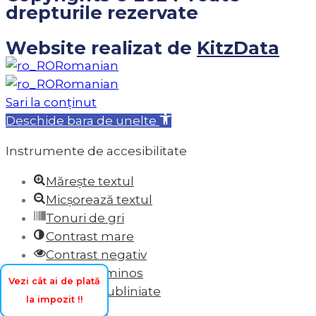
drepturile rezervate
Website realizat de
KitzData
Romanian
Romanian
Sari la conținut
Deschide bara de unelte
Instrumente de accesibilitate
Mărește textul
Micșorează textul
Tonuri de gri
Contrast mare
Contrast negativ
Fundal luminos
Vezi cât ai de plată
Legături subliniate
la impozit !!
Font lizibil