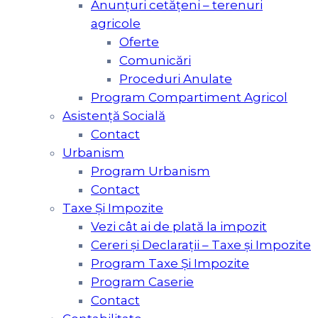
Anunțuri cetățeni – terenuri
agricole
Oferte
Comunicări
Proceduri Anulate
Program Compartiment Agricol
Asistenţă Socială
Contact
Urbanism
Program Urbanism
Contact
Taxe Şi Impozite
Vezi cât ai de plată la impozit
Cereri și Declarații – Taxe și Impozite
Program Taxe Și Impozite
Program Caserie
Contact