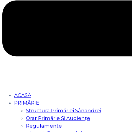
ACASĂ
PRIMĂRIE
Structura Primăriei Sânandrei
Orar Primărie Şi Audienţe
Regulamente