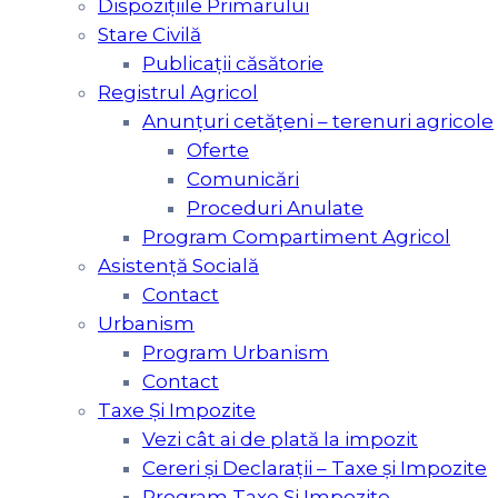
Dispozițiile Primarului
Stare Civilă
Publicații căsătorie
Registrul Agricol
Anunțuri cetățeni – terenuri agricole
Oferte
Comunicări
Proceduri Anulate
Program Compartiment Agricol
Asistenţă Socială
Contact
Urbanism
Program Urbanism
Contact
Taxe Şi Impozite
Vezi cât ai de plată la impozit
Cereri și Declarații – Taxe și Impozite
Program Taxe Și Impozite