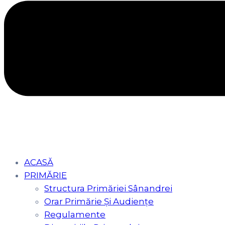
ACASĂ
PRIMĂRIE
Structura Primăriei Sânandrei
Orar Primărie Şi Audienţe
Regulamente