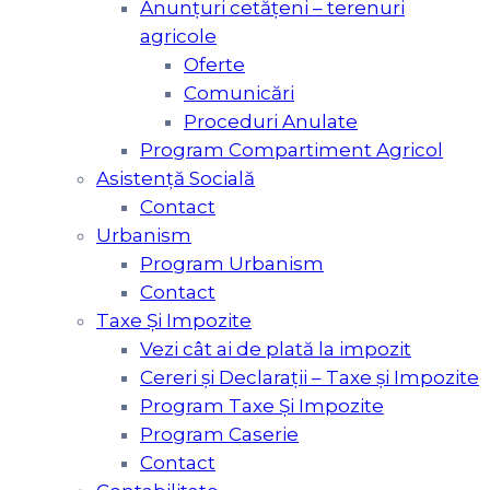
Anunțuri cetățeni – terenuri
agricole
Oferte
Comunicări
Proceduri Anulate
Program Compartiment Agricol
Asistenţă Socială
Contact
Urbanism
Program Urbanism
Contact
Taxe Şi Impozite
Vezi cât ai de plată la impozit
Cereri și Declarații – Taxe și Impozite
Program Taxe Și Impozite
Program Caserie
Contact