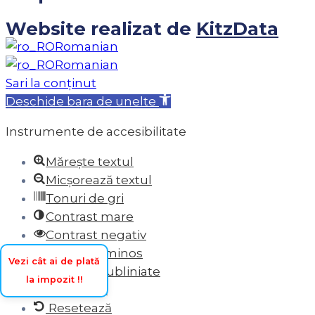
Website realizat de
KitzData
Romanian
Romanian
Sari la conținut
Deschide bara de unelte
Instrumente de accesibilitate
Mărește textul
Micșorează textul
Tonuri de gri
Contrast mare
Contrast negativ
Fundal luminos
Vezi cât ai de plată
Legături subliniate
la impozit !!
Font lizibil
Resetează