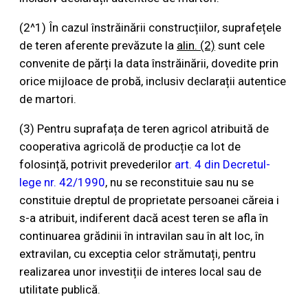
(2^1) În cazul înstrăinării construcțiilor, suprafețele
de teren aferente prevăzute la
alin. (2)
sunt cele
convenite de părți la data înstrăinării, dovedite prin
orice mijloace de probă, inclusiv declarații autentice
de martori.
(3) Pentru suprafața de teren agricol atribuită de
cooperativa agricolă de producție ca lot de
folosință, potrivit prevederilor
art. 4 din Decretul-
lege nr. 42/1990
, nu se reconstituie sau nu se
constituie dreptul de proprietate persoanei căreia i
s-a atribuit, indiferent dacă acest teren se afla în
continuarea grădinii în intravilan sau în alt loc, în
extravilan, cu exceptia celor strămutați, pentru
realizarea unor investiții de interes local sau de
utilitate publică.