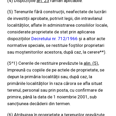
(4) Dispozițiile
art. 23
rămân aplicabile.
(5) Terenurile fără construcții, neafectate de lucrări
de investiții aprobate, potrivit legii, din intravilanul
localităților, aflate în administrarea consiliilor locale,
considerate proprietate de stat prin aplicarea
dispozițiilor
Decretului nr. 712/1966
și a altor acte
normative speciale, se restituie foștilor proprietari
sau moștenitorilor acestora, după caz, la cerere**).
(5^1) Cererile de restituire prevăzute la
alin. (5)
,
împreună cu copiile de pe actele de proprietate, se
depun la primăria localității sau, după caz, la
primăriile localităților în raza cărora se afla situat
terenul, personal sau prin posta, cu confirmare de
primire, până la data de 1 noiembrie 2001, sub
sancțiunea decăderii din termen.
(6) Atribuirea în proprietate a terenurilor prevăzute