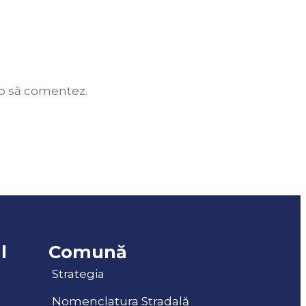
 o să comentez.
l
Comună
Strategia
Nomenclatura Stradală