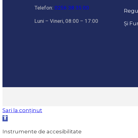
Telefon:
0256 38 35 00
Regu
Luni – Vineri, 08:00 – 17:00
Și Fu
Sari la conținut
Deschide
bara
Instrumente de accesibilitate
de