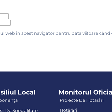
-ul web în acest navigator pentru data viitoare când
siliul Local
Monitorul Oficia
ponență
Proiecte De Hotărâri
Hotărâri
ii De Specialitate