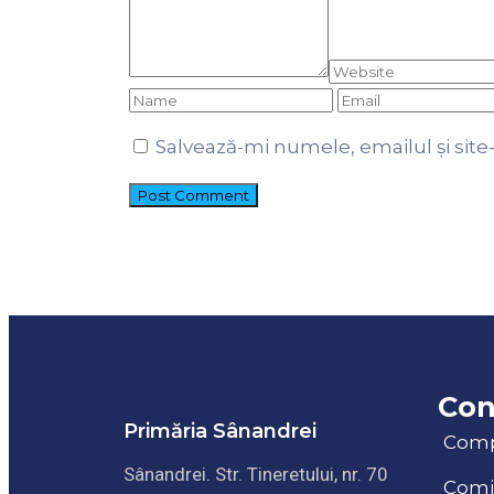
Salvează-mi numele, emailul și site
Con
Primăria Sânandrei
Com
Sânandrei. Str. Tineretului, nr. 70
Comis