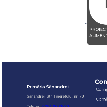
PROIEC
ALIMENT
Con
Primăria Sânandrei
Com
Sânandrei. Str. Tineretului, nr. 70
Comis
Telefon:
0256 38 35 00