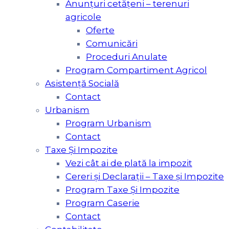
Anunțuri cetățeni – terenuri
agricole
Oferte
Comunicări
Proceduri Anulate
Program Compartiment Agricol
Asistenţă Socială
Contact
Urbanism
Program Urbanism
Contact
Taxe Şi Impozite
Vezi cât ai de plată la impozit
Cereri și Declarații – Taxe și Impozite
Program Taxe Și Impozite
Program Caserie
Contact