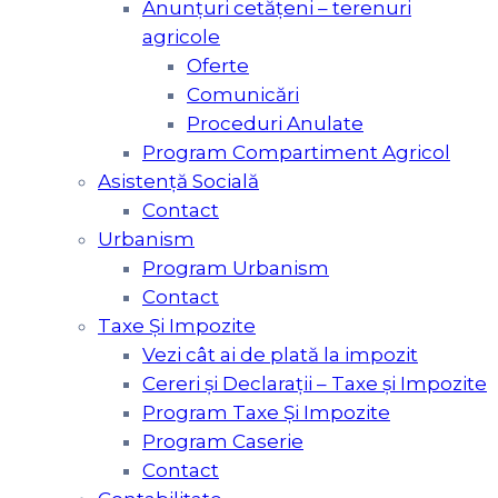
Anunțuri cetățeni – terenuri
agricole
Oferte
Comunicări
Proceduri Anulate
Program Compartiment Agricol
Asistenţă Socială
Contact
Urbanism
Program Urbanism
Contact
Taxe Şi Impozite
Vezi cât ai de plată la impozit
Cereri și Declarații – Taxe și Impozite
Program Taxe Și Impozite
Program Caserie
Contact