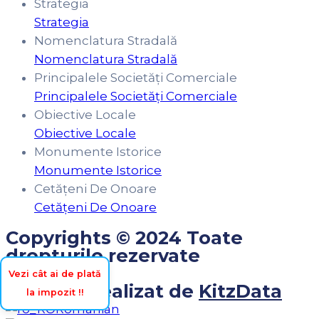
Strategia
Strategia
Nomenclatura Stradală
Nomenclatura Stradală
Principalele Societăți Comerciale
Principalele Societăți Comerciale
Obiective Locale
Obiective Locale
Monumente Istorice
Monumente Istorice
Cetățeni De Onoare
Cetățeni De Onoare
Copyrights © 2024 Toate
drepturile rezervate
Vezi cât ai de plată
Website realizat de
KitzData
la impozit !!
Romanian