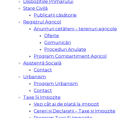
Dispozițiile Primarului
Stare Civilă
Publicații căsătorie
Registrul Agricol
Anunțuri cetățeni – terenuri agricole
Oferte
Comunicări
Proceduri Anulate
Program Compartiment Agricol
Asistenţă Socială
Contact
Urbanism
Program Urbanism
Contact
Taxe Şi Impozite
Vezi cât ai de plată la impozit
Cereri și Declarații – Taxe și Impozite
Program Taxe Și Impozite