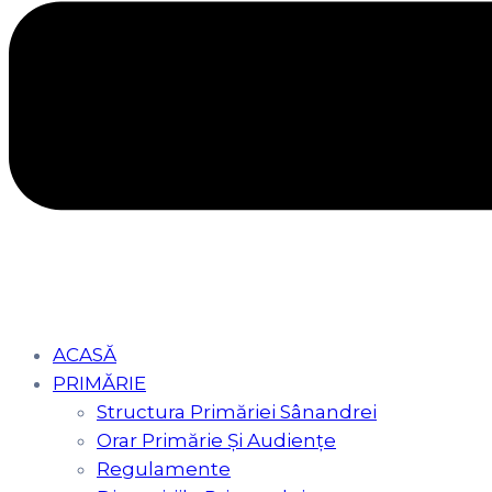
ACASĂ
PRIMĂRIE
Structura Primăriei Sânandrei
Orar Primărie Şi Audienţe
Regulamente