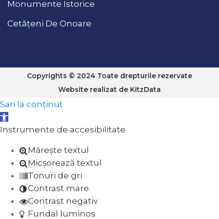
Monumente Istorice
Cetățeni De Onoare
Copyrights © 2024 Toate drepturile rezervate
Website realizat de
KitzData
Sari la conținut
Deschide bara de unelte
Instrumente de accesibilitate
Mărește textul
Micșorează textul
Tonuri de gri
Contrast mare
Contrast negativ
Fundal luminos