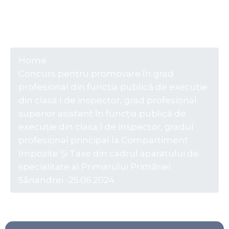
Primăriei Sânandrei
-25.06.2024
Home
Concurs pentru promovare în grad
profesional din funcția publică de execuție
din clasa I de inspector, grad profesional
superior asistent în funcția publică de
execuție din clasa l de inspector, gradul
profesional principal la Compartiment
Impozite Și Taxe din cadrul aparatului de
specialitate al Primarului Primăriei
Sânandrei -25.06.2024