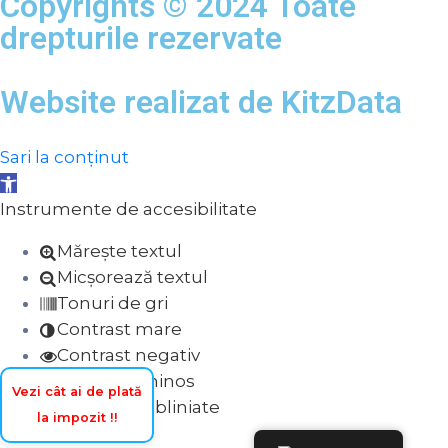
Copyrights © 2024 Toate
drepturile rezervate
Website realizat de
KitzData
Sari la conținut
Deschide bara de unelte
Instrumente de accesibilitate
Mărește textul
Micșorează textul
Tonuri de gri
Contrast mare
Contrast negativ
Fundal luminos
Vezi cât ai de plată
Legături subliniate
la impozit !!
Font lizibil